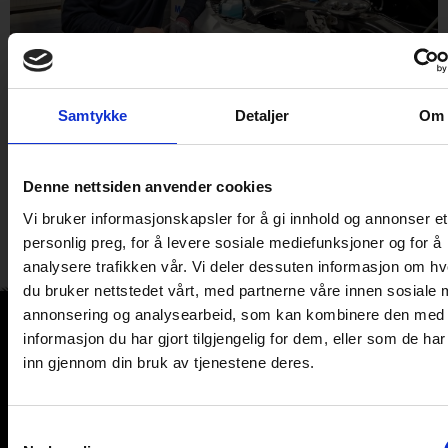
Ny mekaniker på bobilverksted Markus begynte hos oss
Samtykke
Detaljer
Om
1. mars. Han har tidligere jobbet som mekaniker på bil
og anleggsmaskiner. Nå skal han være på
bobilverkstedet her på Elverum Caravansenter. Hva fikk
Denne nettsiden anvender cookies
deg til å søke på denne stillingen? – Jeg ønsket noen
nye utfordringer og her får jeg muligheten til å gjøre litt
Vi bruker informasjonskapsler for å gi innhold og annonser et
andre […]
personlig preg, for å levere sosiale mediefunksjoner og for å
analysere trafikken vår. Vi deler dessuten informasjon om h
du bruker nettstedet vårt, med partnerne våre innen sosiale 
annonsering og analysearbeid, som kan kombinere den med
informasjon du har gjort tilgjengelig for dem, eller som de ha
inn gjennom din bruk av tjenestene deres.
Samtykkevalg
Adresse