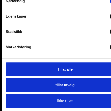
Nødvendig
Jegerstien 22
2406 Elverum
Org. nr: 979 943 911 MVA
Egenskaper
Kontakt
+47 912 37 000
Statistikk
post@elverumcaravan.no
Markedsføring
Åpningstider butikk
mandag-fredag: 9-17 (des. til 16)
Lørdag: 10-14
Åpningstider verksted
Tillat alle
mandag-fredag: 08-16
(telefontid 10-14)
tillat utvalg
Ikke tillat