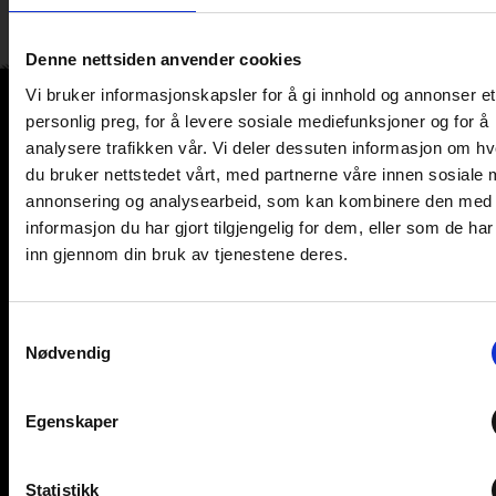
912 37 000
Denne nettsiden anvender cookies
Vi bruker informasjonskapsler for å gi innhold og annonser et
personlig preg, for å levere sosiale mediefunksjoner og for å
analysere trafikken vår. Vi deler dessuten informasjon om h
du bruker nettstedet vårt, med partnerne våre innen sosiale 
annonsering og analysearbeid, som kan kombinere den med
informasjon du har gjort tilgjengelig for dem, eller som de ha
Adresse
inn gjennom din bruk av tjenestene deres.
Jegerstien 22
2406 Elverum
Org. nr: 979 943 911 MVA
Samtykkevalg
Nødvendig
Kontakt
+47 912 37 000
post@elverumcaravan.no
Egenskaper
Åpningstider butikk
mandag-fredag: 9-17 (des. til 16)
Statistikk