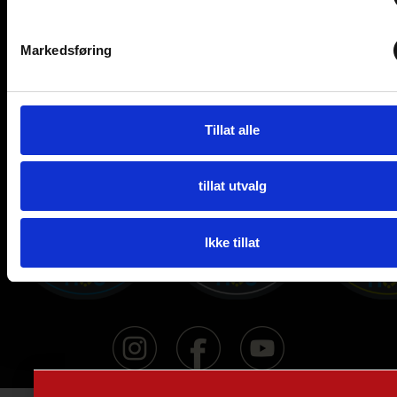
Lørdag: 10-14
Åpningstider verksted
Markedsføring
mandag-fredag: 08-16
(telefontid 10-14)
Tillat alle
tillat utvalg
Ikke tillat