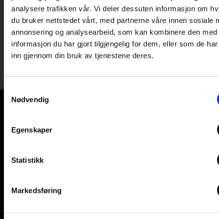
Sparebank 1 >
analysere trafikken vår. Vi deler dessuten informasjon om h
du bruker nettstedet vårt, med partnerne våre innen sosiale 
annonsering og analysearbeid, som kan kombinere den med
informasjon du har gjort tilgjengelig for dem, eller som de ha
inn gjennom din bruk av tjenestene deres.
Samtykkevalg
Nødvendig
Egenskaper
Statistikk
Adresse
Jegerstien 22
2406 Elverum
Markedsføring
Org. nr: 979 943 911 MVA
Kontakt