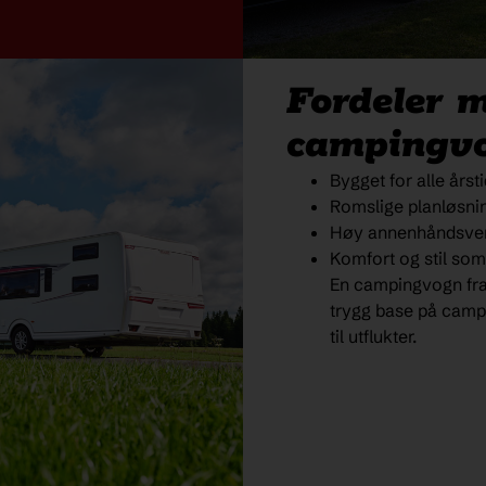
Fordeler 
campingv
Bygget for alle års
Romslige planløsni
Høy annenhåndsverd
Komfort og stil som
En
campingvogn fr
trygg base på campi
til utflukter.