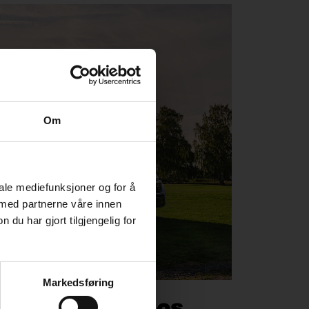
Om
iale mediefunksjoner og for å
 med partnerne våre innen
u har gjort tilgjengelig for
Markedsføring
ukte KABE hos