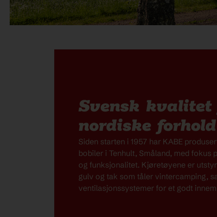
Hvorf
Campi
Svensk kvalitet 
fra e
nordiske forhold
siden
Siden starten i 1957 har
KABE
produser
bobiler
i Tenhult, Småland, med fokus 
og funksjonalitet. Kjøretøyene er utstyr
Når du investerer i en
gulv og tak som tåler vintercamping, 
tilpasset vårt nordisk
ventilasjonssystemer for et godt innemil
med over 65 års erfar
både nye og brukte mo