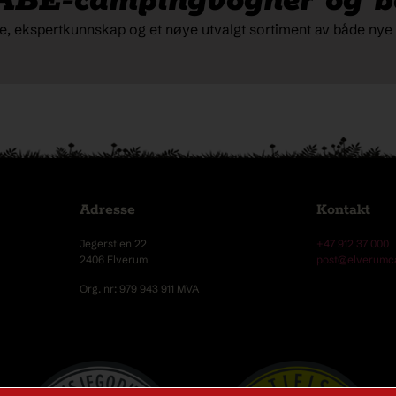
ABE-campingvogner og bo
ice, ekspertkunnskap og et nøye utvalgt sortiment av både nye o
Adresse
Kontakt
Jegerstien 22
+47 912 37 000
2406 Elverum
post@elverumc
Org. nr: 979 943 911 MVA