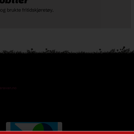
biler
g brukte fritidskjøretøy.
aravan.no