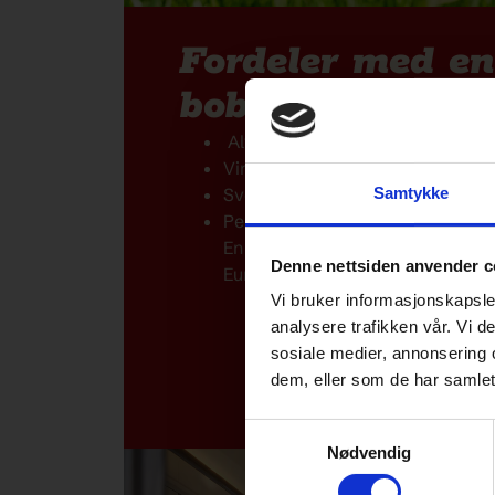
Fordeler med e
bobil
Alt-i-ett-løsning for spontane rei
Vintertilpasset med høy isolasjo
Svensk design og robust konstru
Samtykke
Perfekt for deg som vil reise lang
En
bobil fra KABE
gir deg friheten
Denne nettsiden anvender c
Europa uten å måtte gå på komp
Vi bruker informasjonskapsler
analysere trafikken vår. Vi 
sosiale medier, annonsering 
dem, eller som de har samlet
Samtykkevalg
Nødvendig