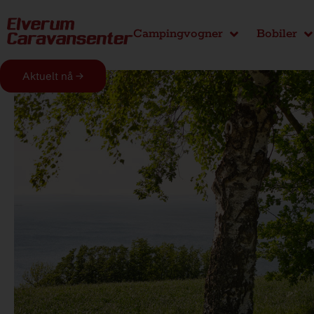
Campingvogner
Bobiler
Aktuelt nå →