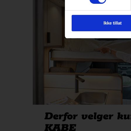
Ikke tillat
Derfor velger k
KABE