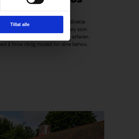
ABE-campingvogner og bobiler direkte
Tillat alle
redt utvalg av brukte KABE-kjøretøy som
 du er ny i campinglivet eller en erfaren
ed å finne riktig modell for dine behov.