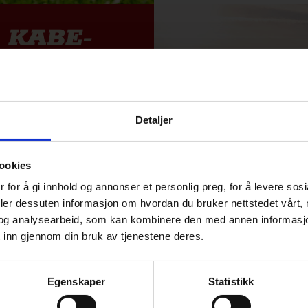
n KABE-
ser
nsgrad
ksjon
Detaljer
t og oppleve flere steder
 til å utforske Norge og
ookies
romiss med komforten.
 for å gi innhold og annonser et personlig preg, for å levere sos
deler dessuten informasjon om hvordan du bruker nettstedet vårt,
og analysearbeid, som kan kombinere den med annen informasjon d
 inn gjennom din bruk av tjenestene deres.
Egenskaper
Statistikk
Nye og br