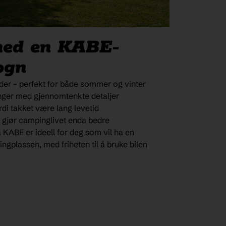
med en KABE-
ogn
tider – perfekt for både sommer og vinter
nger med gjennomtenkte detaljer
i takket være lang levetid
 gjør campinglivet enda bedre
a KABE
er ideell for deg som vil ha en
ngplassen, med friheten til å bruke bilen