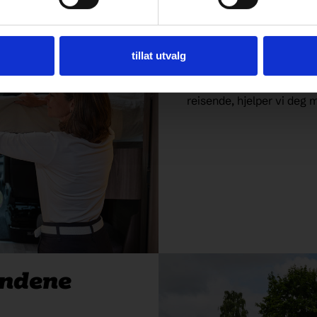
Elverum
Hos oss finner du nye K
tillat utvalg
fra fabrikken, samt et b
er nøye kontrollert. Enten
reisende, hjelper vi deg m
undene