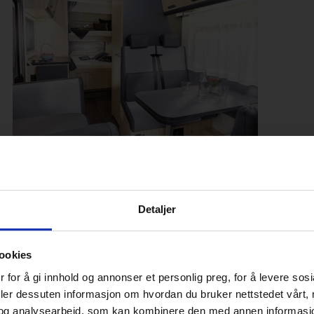
Detaljer
SE FLERE EGENSKAPER
ookies
Få pristilbud her
 for å gi innhold og annonser et personlig preg, for å levere sos
deler dessuten informasjon om hvordan du bruker nettstedet vårt,
og analysearbeid, som kan kombinere den med annen informasjon d