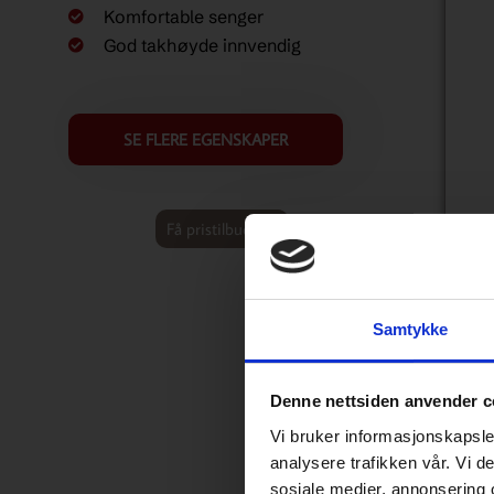
Komfortable senger
God takhøyde innvendig
SE FLERE EGENSKAPER
Få pristilbud her
Samtykke
Denne nettsiden anvender c
Vi bruker informasjonskapsler
analysere trafikken vår. Vi 
sosiale medier, annonsering 