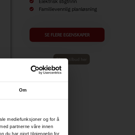
Elektrisk stigtrinn
Familievennlig planløsning
SE FLERE EGENSKAPER
Få pristilbud her
Om
iale mediefunksjoner og for å
 med partnerne våre innen
u har gjort tilgjengelig for