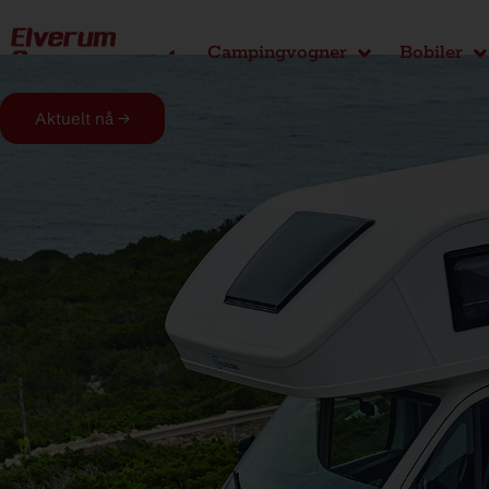
Campingvogner
Bobiler
Aktuelt nå →