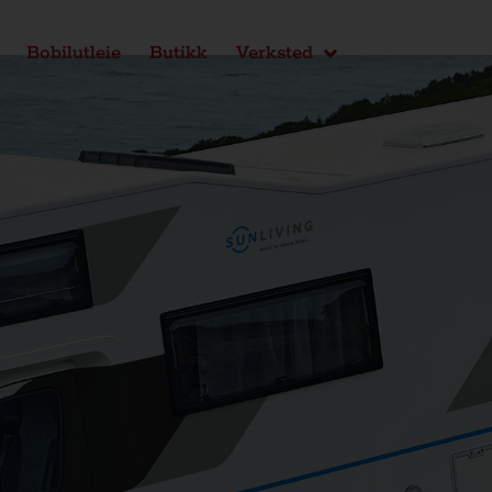
Bobilutleie
Butikk
Verksted