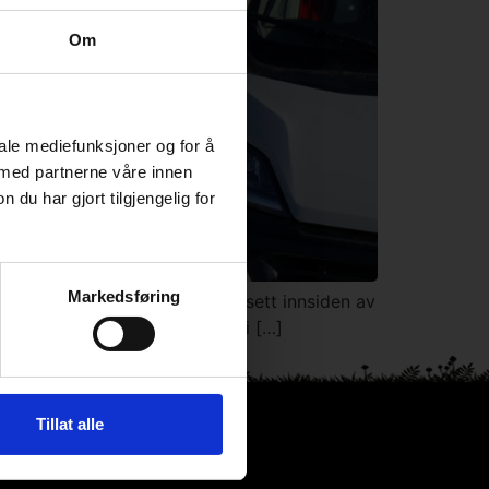
Om
iale mediefunksjoner og for å
 med partnerne våre innen
u har gjort tilgjengelig for
Markedsføring
rbeidsplass, og han har aldri sett innsiden av
har aldri satt mine bein inne i […]
Tillat alle