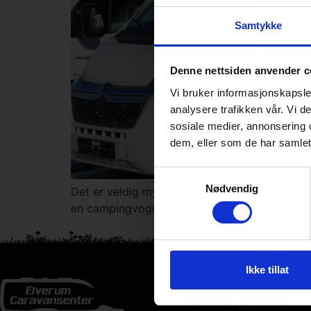
Samtykke
Denne nettsiden anvender c
Vi bruker informasjonskapsler
analysere trafikken vår. Vi 
sosiale medier, annonsering 
dem, eller som de har samlet
Samtykkevalg
Nødvendig
Det er veldig mye nytt å sette seg inn i for J
en campingvogn før. – Alt fra mottakskontroll 
Ikke tillat
Åpningstider
Man-Fre: 08-17 (des. til 16)