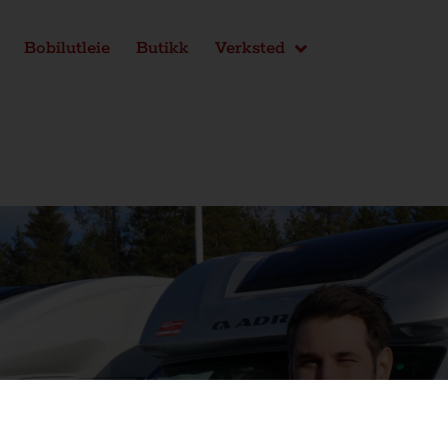
Bobilutleie
Butikk
Verksted