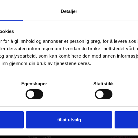
Detaljer
ookies
 for å gi innhold og annonser et personlig preg, for å levere sos
deler dessuten informasjon om hvordan du bruker nettstedet vårt,
og analysearbeid, som kan kombinere den med annen informasjon d
 inn gjennom din bruk av tjenestene deres.
Egenskaper
Statistikk
an Myren. Verkstedet til Elverum caravansenter er hans nye a
til papirarbeid. Det er så mye som er helt nytt for meg. Jeg 
tillat utvalg
Adresse
Kontakt
Jegerstien 22
+47 912 37 000