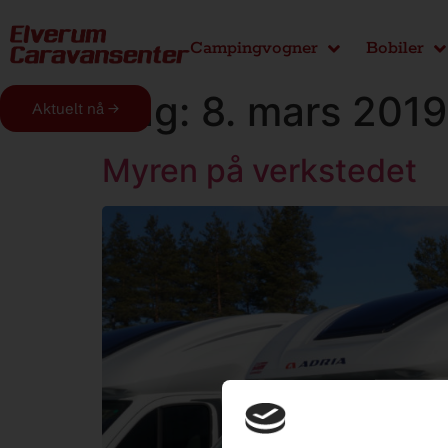
Campingvogner
Bobiler
Dag:
8. mars 2019
Aktuelt nå →
Myren på verkstedet