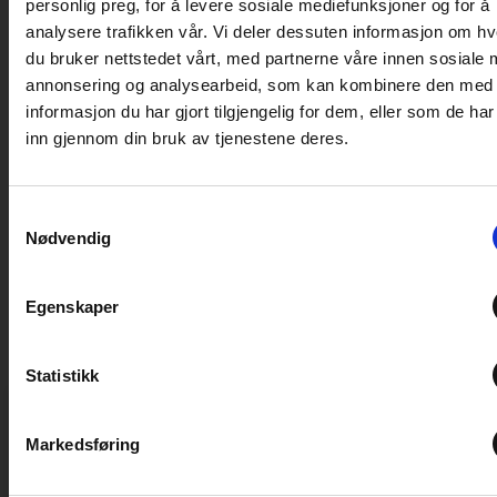
personlig preg, for å levere sosiale mediefunksjoner og for å
kosthold og aktiviteter. Resultatene er gitt i
analysere trafikken vår. Vi deler dessuten informasjon om h
figuren ovenfor.
du bruker nettstedet vårt, med partnerne våre innen sosiale 
annonsering og analysearbeid, som kan kombinere den med
informasjon du har gjort tilgjengelig for dem, eller som de ha
Kilde: Norges Caravanbransjeforbund og
inn gjennom din bruk av tjenestene deres.
Østfoldforskning.
Samtykkevalg
Nødvendig
Flere bloggposter
Egenskaper
Statistikk
MESSE
Markedsføring