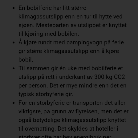
En bobilferie har litt større
klimagassutslipp enn en tur til hytte ved
sjøen. Mesteparten av utslippet er knyttet
til kjøring med bobilen.
Å kjøre rundt med campingvogn på ferie
gir større klimagassutslipp enn å kjøre
bobil.
Til sammen gir én uke med bobilferie et
utslipp på rett i underkant av 300 kg CO2
per person. Det er mye mindre enn det en
typisk storbyferie gir.
For en storbyferie er transporten det aller
viktigste, på grunn av flyreisen, men det er
også betydelige klimagassutslipp knyttet
til overnatting. Det skyldes at hoteller i
storbyer ofte har høy energibruk per