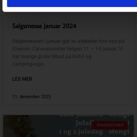
Salgsmesse Januar 2024
Salgsmessen i januar går av stabelen hos oss på
Elverum Caravansenter helgen 11 – 14 januar. Vi
har mange gode tilbud på bobil og
campingvogn.
LES MER
11. desember 2023
ÅPNINGSTIDER