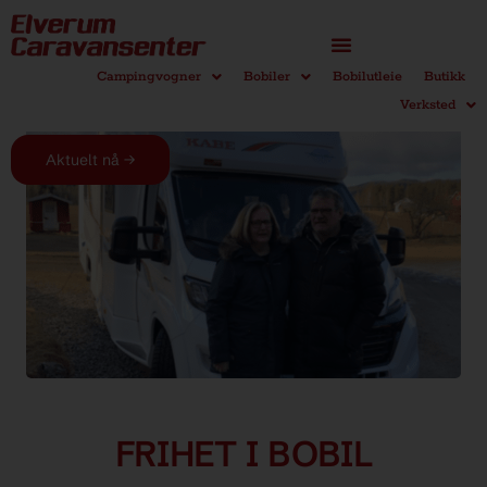
Campingvogner
Bobiler
Bobilutleie
Butikk
Verksted
Aktuelt nå →
FRIHET I BOBIL