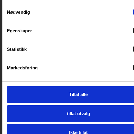
Samtykkevalg
Salgsmessen i januar går av stabelen hos oss på
Nødvendig
Elverum Caravansenter helgen 11 – 14 januar. Vi
har mange gode tilbud på bobil og
campingvogn.
Egenskaper
LES MER
Statistikk
8. januar 2024
Markedsføring
MESSE
Tillat alle
tillat utvalg
Ikke tillat