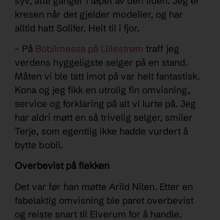
syv, åtte ganger i løpet av den tiden. Jeg er
kresen når det gjelder modeller, og har
alltid hatt Solifer. Helt til i fjor.
– På
Bobilmessa på Lillestrøm
traff jeg
verdens hyggeligste selger på en stand.
Måten vi ble tatt imot på var helt fantastisk.
Kona og jeg fikk en utrolig fin omvisning,
service og forklaring på alt vi lurte på. Jeg
har aldri møtt en så trivelig selger, smiler
Terje, som egentlig ikke hadde vurdert å
bytte bobil.
Overbevist på flekken
Det var før han møtte Arild Nilen. Etter en
fabelaktig omvisning ble paret overbevist
og reiste snart til Elverum for å handle.