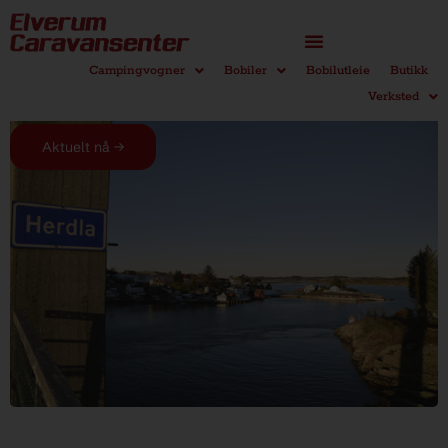
Campingvogner
Bobiler
Bobilutleie
Butikk
Verksted
Aktuelt nå →