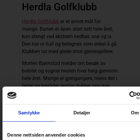
Herdla Golfklubb
Herdla Golfklubb
er et annet mål for
mange. Banen er åpen stort sett hele året,
kun stengt ved ekstrem nedbør, snø og is.
Den har ni hull og betegnes som enkel å gå.
Klubben tar med glede imot gjestespillere.
Morten Bjørnstad melder om besøk av
bobiler og vogner nesten hver helg gjennom
hele året. Mange er gjengangere, mens det i
ferier og høytider jevnlig dukker opp nye
ansikter.
Samtykke
Detaljer
Om
Denne nettsiden anvender cookies