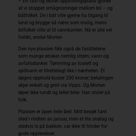
– En fast og skiltet oppstillingsplass gjorde
at vi stoppet smågnisninger mellom bil – og
båtfolket. De i båt ville gjerne ha tilgang til
land og brygge så nære som mulig, mens
bilfolket ville ut til vannkanten. Nå er alle vel
forlikt, smiler Morten
Den nye plassen fikk også de fasilitetene
som mange ønsker, nemlig strøm, vann og
avfallsdunker. Tømming av toalett og
spillvann er tilrettelagt like i nærheten. Et
døgns opphold koster 200 kroner; betalingen
skjer enkelt og greit via Vipps. Og Morten
løper ikke rundt og teller biler. Han stoler på
folk.
Plassen er åpen hele året. Mitt besøk fant
sted i midten av januar, men et lite snølag og
stedvis is på bakken, var ikke til hinder for
gode opplevelser.