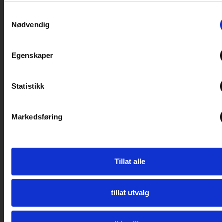
Samtykkevalg
Nødvendig
Egenskaper
Statistikk
Markedsføring
https://www.elverumcaravan.no/wp-
Tillat alle
content/uploads/2020/09/16-9_messeNY.mp4 Med
bortfall av den nasjonale Caravanmessen arrangerer
Elverum Caravan høstmesse 17-20 september. Her kan
tillat utvalg
du kan gjøre et skikkelig røverkjøp. Se spennende
nyheter om bobil eller campingvogn. Og for deg som