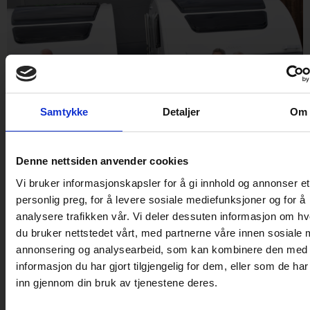
Samtykke
Detaljer
Om
Denne nettsiden anvender cookies
Vi bruker informasjonskapsler for å gi innhold og annonser et
Ekteparene fra Løten og Tangen kjøpte nye
personlig preg, for å levere sosiale mediefunksjoner og for å
campingvogner. Venner fra Moelv benyttet seg av de
analysere trafikken vår. Vi deler dessuten informasjon om h
gode tilbudene i butikken. Det samme gjorde nybakte
du bruker nettstedet vårt, med partnerne våre innen sosiale 
foreldre fra Vallset. Og alle var fornøyde.
annonsering og analysearbeid, som kan kombinere den med
Bli med på høstmessen
informasjon du har gjort tilgjengelig for dem, eller som de ha
inn gjennom din bruk av tjenestene deres.
2020