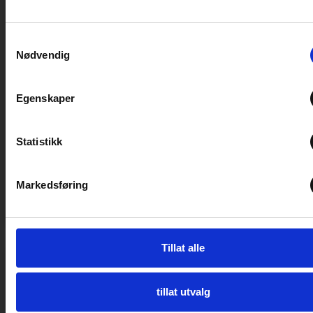
Samtykkevalg
Salgsmesse GODE TILBUD Januar 2024
Nødvendig
Salgsmessen i januar går av stabelen hos oss på
Elverum Caravansenter helgen 11 – 14 januar. Vi
Egenskaper
har mange gode tilbud på bobil og
campingvogn.
Statistikk
LES MER
Markedsføring
8. januar 2024
Tillat alle
MESSE
tillat utvalg