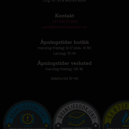
Org. nr: 979 943 911 MVA
Kontakt
+47 912 37 000
post@elverumcaravan.no
Åpningstider butikk
mandag-fredag: 9-17 (des. til 16)
Lørdag: 10-14
Åpningstider verksted
mandag-fredag: 08-16
(telefontid 10-14)