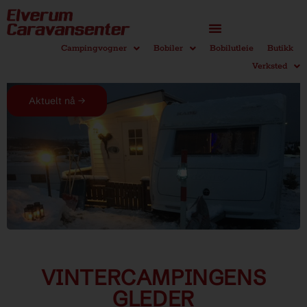
Campingvogner
Bobiler
Bobilutleie
Butikk
Verksted
Aktuelt nå →
VINTERCAMPINGENS
GLEDER