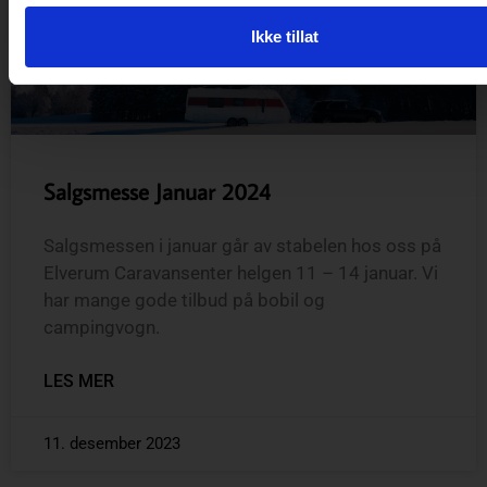
Ikke tillat
Salgsmesse Januar 2024
Salgsmessen i januar går av stabelen hos oss på
Elverum Caravansenter helgen 11 – 14 januar. Vi
har mange gode tilbud på bobil og
campingvogn.
LES MER
11. desember 2023